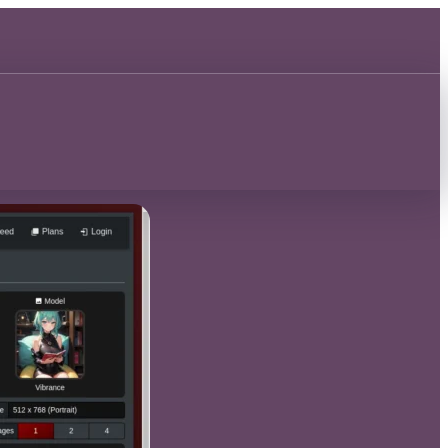
Découvrir 🂡
Découvrir 🂡