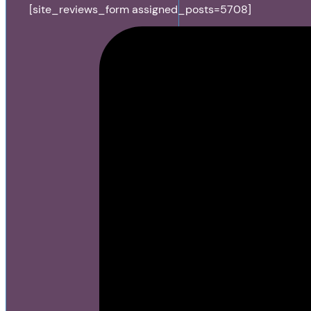
[site_reviews_form assigned_posts=5708]