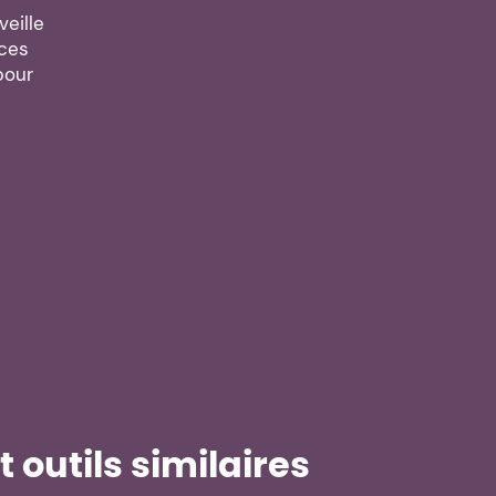
veille
nces
pour
 outils similaires