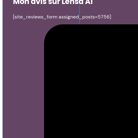
Mon avis sur Lensa AI
[site_reviews_form assigned_posts=5756]