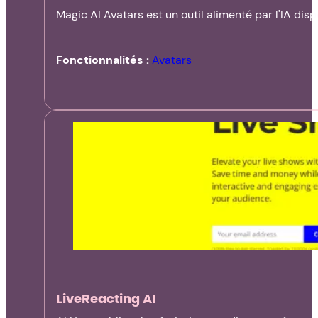
Magic AI Avatars est un outil alimenté par l'IA dis
Fonctionnalités :
Avatars
LiveReacting AI