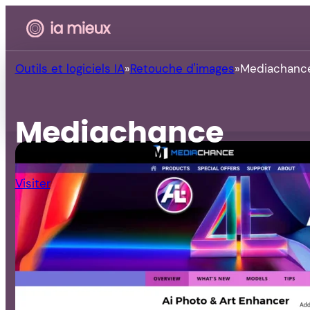
Outils et logiciels IA
Retouche d'images
Mediachanc
Mediachance
Visiter