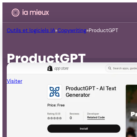
Outils et logiciels IA
Copywriting
ProductGPT
ProductGPT
Visiter