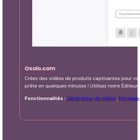
Oxolo.com
Créez des vidéos de produits captivantes pour votre
prête en quelques minutes ! Utilisez notre Édite
nécessaire. Obtenez gratuitement vos premières vi
Fonctionnalités :
Générateur de vidéos
,
Montage 