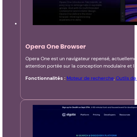
Opera One Browser
Opera One est un navigateur repensé, actuellement
attention portée sur la conception modulaire et les
Fonctionnalités :
Moteur de recherche
,
Outils d