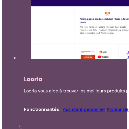
Looria
Looria vous aide à trouver les meilleurs produits 
Fonctionnalités :
Assistant personnel
,
Moteur de