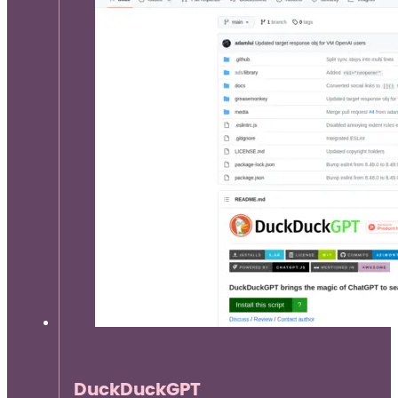
DuckDuckGPT