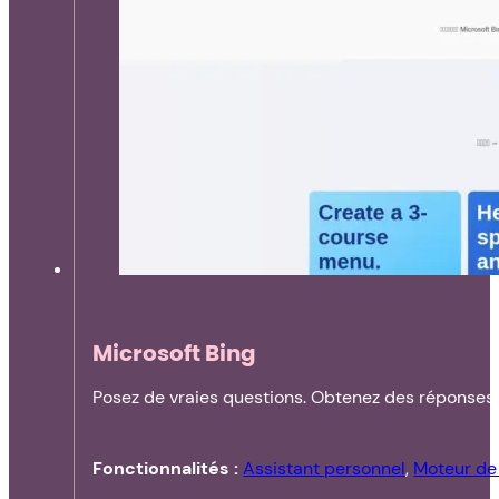
Microsoft Bing
Posez de vraies questions. Obtenez des réponses 
Fonctionnalités :
Assistant personnel
,
Moteur de