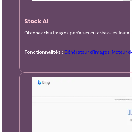
Stock AI
Obtenez des images parfaites ou créez-les insta
Fonctionnalités :
Générateur d'images
,
Moteur d