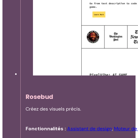
Rosebud
Créez des visuels précis.
Fonctionnalités :
Assistant de design
,
Moteur de